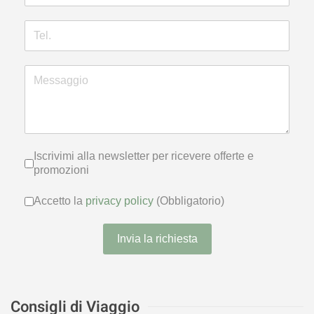
Iscrivimi alla newsletter per ricevere
Iscrivimi alla newsletter per ricevere offerte e
promozioni
Accetto la
privacy policy
(Obbligator
Accetto la
privacy policy
(Obbligatorio)
Invia la richiesta
Consigli di Viaggio