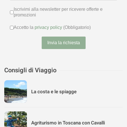
Iscrivimi alla newsletter per ricevere
Iscrivimi alla newsletter per ricevere offerte e
promozioni
Accetto la
privacy policy
(Obbligator
Accetto la
privacy policy
(Obbligatorio)
Invia la richiesta
Consigli di Viaggio
La costa e le spiagge
Agriturismo in Toscana con Cavalli