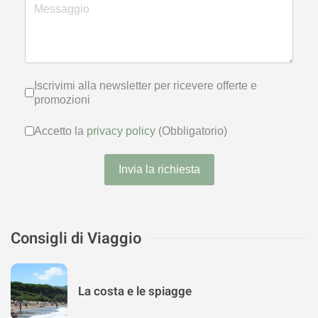
Iscrivimi alla newsletter per ricevere
Iscrivimi alla newsletter per ricevere offerte e
promozioni
Accetto la
privacy policy
(Obbligator
Accetto la
privacy policy
(Obbligatorio)
Invia la richiesta
Consigli di Viaggio
La costa e le spiagge