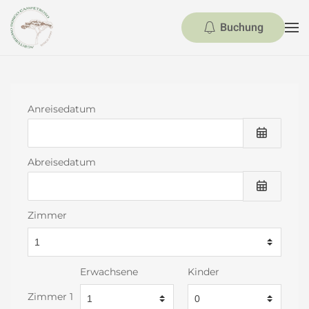
Buchung
Skip to main content
Anreisedatum
Abreisedatum
Zimmer
Erwachsene
Kinder
Zimmer 1