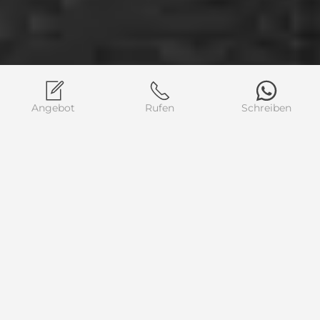
Angebot
Rufen
Schreiben
Bauernhof mit
Reitausflügen
Dank der Zusammenarbeit mit dem ASD
Leidenschaften der Maremma
ist der Bauernhof
Borgo Campetroso erfreut, seinen Gästen die
Möglichkeit zu bieten, Ausflüge, Reitspaziergänge