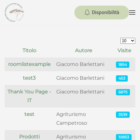
Disponibilità
Skip to main content
Visualiz
Titolo
Autore
Visite
Articoli
roomlistexample
Giacomo Barlettani
1854
test3
Giacomo Barlettani
453
Thank You Page -
Giacomo Barlettani
6875
IT
test
Agriturismo
3539
Campetroso
Prodotti
Agriturismo
10853